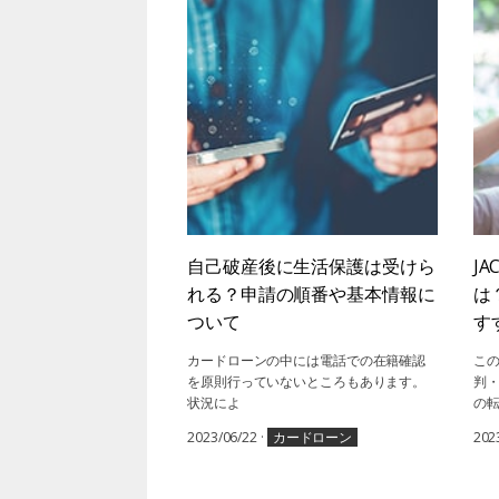
自己破産後に生活保護は受けら
J
れる？申請の順番や基本情報に
は
ついて
す
カードローンの中には電話での在籍確認
この
を原則行っていないところもあります。
判
状況によ
の
2023/06/22
·
カードローン
202