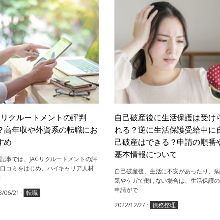
ACリクルートメントの評判
自己破産後に生活保護は受け
？高年収や外資系の転職にお
れる？逆に生活保護受給中に
すめ
己破産はできる？申請の順番
基本情報について
記事では、JACリクルートメントの評
・口コミをはじめ、ハイキャリア人材
自己破産後、生活に不安があったり、病
転
気やケガで働けない場合は、生活保護の
申請がで
3/06/21
·
転職
2022/12/27
·
債務整理